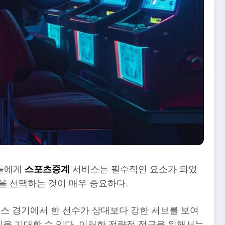
자들에게
스포츠중계
서비스는 필수적인 요소가 되었
을 선택하는 것이 매우 중요하다.
니스 경기에서 한 선수가 상대보다 강한 서브를 보여
익을 기대할 수 있다. 이러한 전략적 접근을 위해서는