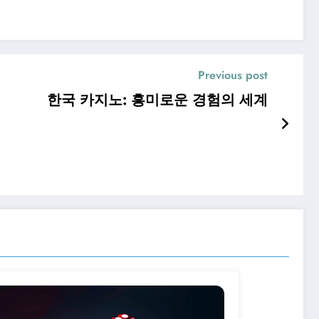
Previous post
한국 카지노: 흥미로운 경험의 세계