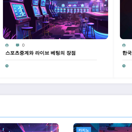
0
스포츠중계와 라이브 베팅의 장점
한국
카지노