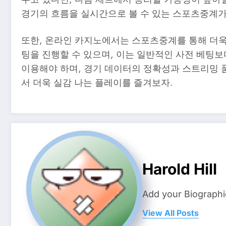
경기의 흐름을 실시간으로 볼 수 있는 스포츠중계가
또한, 온라인 카지노에서는 스포츠중계를 통해 더욱
팅을 진행할 수 있으며, 이는 일반적인 사전 베팅보
이용해야 하며, 경기 데이터의 정확성과 스트리밍 
서 더욱 실감 나는 플레이를 즐겨보자.
Harold Hill
Add your Biographi
View All Posts