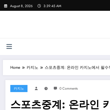
Skip
August 8, 2026
3:39:46 AM
to
content
Home
카지노
스포츠중계: 온라인 카지노에서 필수
카지노
0 Comments
스포츠중계: 온라인 