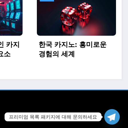
인 카지
한국 카지노: 흥미로운
요소
경험의 세계
프리미엄 목록 패키지에 대해 문의하세요